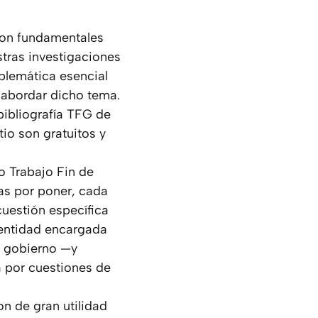
 son fundamentales
stras investigaciones
blemática esencial
 abordar dicho tema.
bibliografía TFG de
io son gratuitos y
o Trabajo Fin de
ras por poner, cada
cuestión específica
 entidad encargada
l gobierno —y
 por cuestiones de
on de gran utilidad