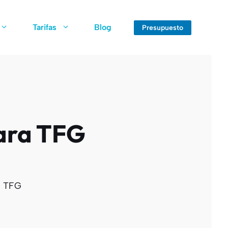
Tarifas
Blog
Presupuesto
para TFG
a TFG