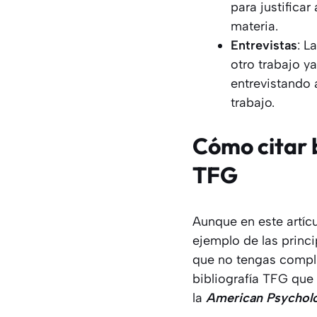
para justifica
materia.
Entrevistas
: L
otro trabajo y
entrevistando 
trabajo.
Cómo citar 
TFG
Aunque en este artíc
ejemplo de las princ
que no tengas complic
bibliografía TFG que
la
American Psycholo