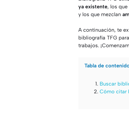
ya existente
, los qu
y los que mezclan
am
A continuación, te e
bibliografía TFG par
trabajos. ¡Comenzam
Tabla de contenid
Buscar bibl
Cómo citar b