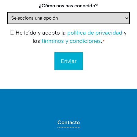
¿Cómo nos has conocido?
He leído y acepto la
política de privacidad
y
Consentimiento
los
términos y condiciones
.
*
*
Contacto