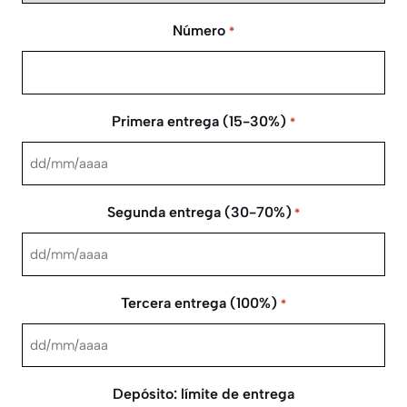
Número
*
Primera entrega (15-30%)
*
DD
barra
Segunda entrega (30-70%)
*
MM
barra
DD
AAAA
barra
Tercera entrega (100%)
*
MM
barra
DD
AAAA
barra
Depósito: límite de entrega
MM