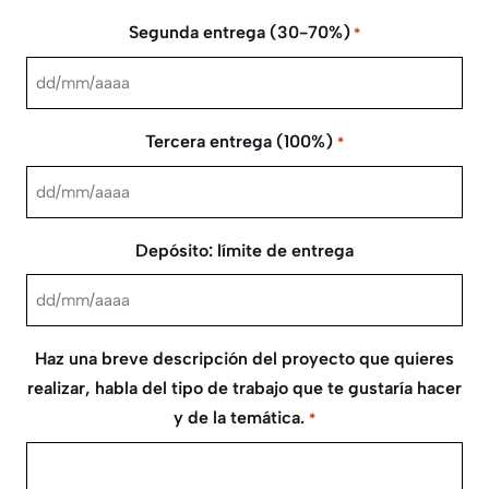
barra
Segunda entrega (30-70%)
*
MM
barra
DD
AAAA
barra
Tercera entrega (100%)
*
MM
barra
DD
AAAA
barra
Depósito: límite de entrega
MM
barra
DD
AAAA
barra
Haz una breve descripción del proyecto que quieres
MM
realizar, habla del tipo de trabajo que te gustaría hacer
barra
y de la temática.
*
AAAA