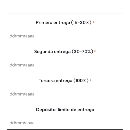
Primera entrega (15-30%)
*
DD
barra
Segunda entrega (30-70%)
*
MM
barra
DD
AAAA
barra
Tercera entrega (100%)
*
MM
barra
DD
AAAA
barra
Depósito: límite de entrega
MM
barra
DD
AAAA