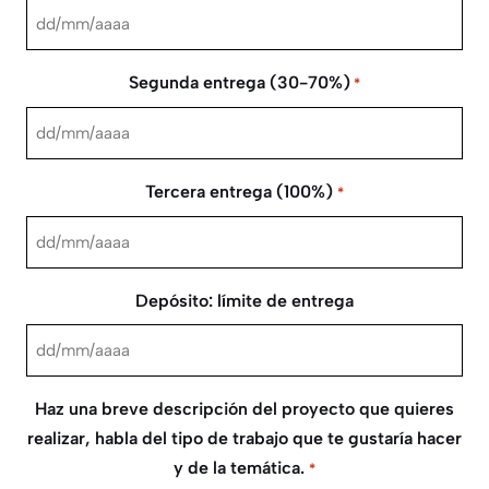
DD
barra
Segunda entrega (30-70%)
*
MM
barra
DD
AAAA
barra
Tercera entrega (100%)
*
MM
barra
DD
AAAA
barra
Depósito: límite de entrega
MM
barra
DD
AAAA
barra
Haz una breve descripción del proyecto que quieres
MM
realizar, habla del tipo de trabajo que te gustaría hacer
barra
y de la temática.
*
AAAA