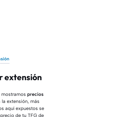
nsión
r extensión
ía mostramos
precios
 la extensión, más
ios aquí expuestos se
 precio de tu TFG de