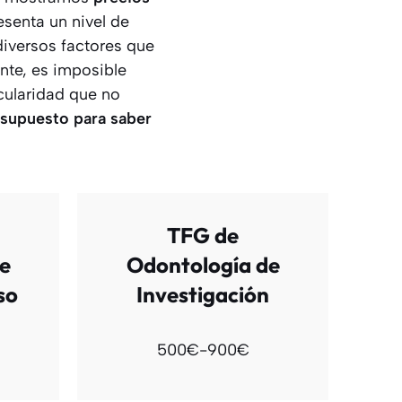
esenta un nivel de
diversos factores que
nte, es imposible
icularidad que no
supuesto para saber
TFG de
e
Odontología de
so
Investigación
500€-900€