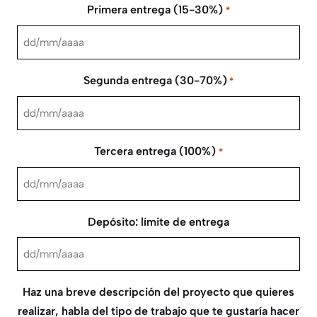
Primera entrega (15-30%)
*
DD
barra
Segunda entrega (30-70%)
*
MM
barra
DD
AAAA
barra
Tercera entrega (100%)
*
MM
barra
DD
AAAA
barra
Depósito: límite de entrega
MM
barra
DD
AAAA
barra
Haz una breve descripción del proyecto que quieres
MM
realizar, habla del tipo de trabajo que te gustaría hacer