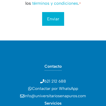
los
términos y condiciones
.
*
*
Contacto
621 212 688
Contactar por WhatsApp
info@universitariosenapuros.com
Servicios