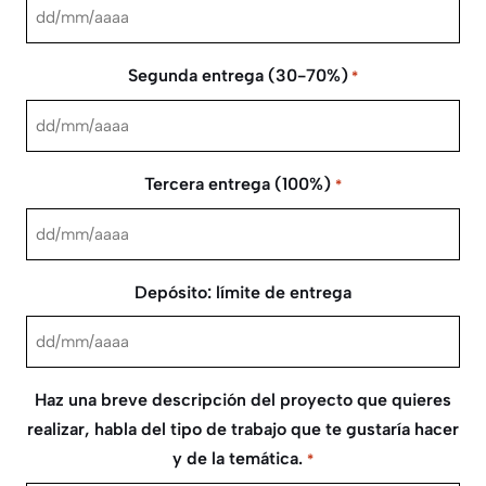
DD
barra
Segunda entrega (30-70%)
*
MM
barra
DD
AAAA
barra
Tercera entrega (100%)
*
MM
barra
DD
AAAA
barra
Depósito: límite de entrega
MM
barra
DD
AAAA
barra
Haz una breve descripción del proyecto que quieres
MM
realizar, habla del tipo de trabajo que te gustaría hacer
barra
y de la temática.
*
AAAA