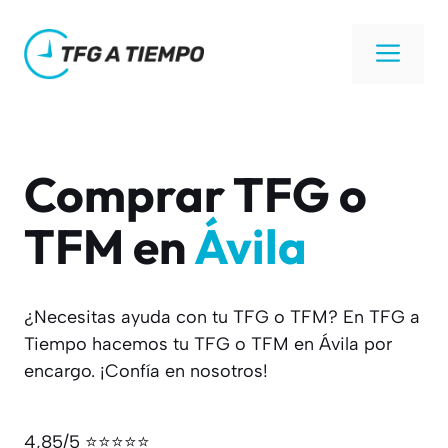
Saltar
al
Men
contenido
Comprar TFG o
TFM en
Ávila
¿Necesitas ayuda con tu TFG o TFM? En TFG a
Tiempo hacemos tu TFG o TFM en Ávila por
encargo. ¡Confía en nosotros!
4,85/5 ⭐⭐⭐⭐⭐