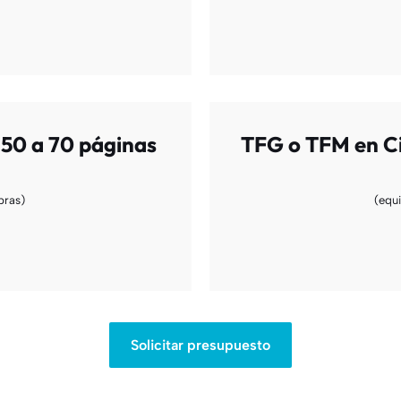
50 a 70 páginas
TFG o TFM en Ci
bras)
(equ
Solicitar presupuesto