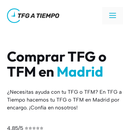
Saltar
al
Men
contenido
Comprar TFG o
TFM en
Madrid
¿Necesitas ayuda con tu TFG o TFM? En TFG a
Tiempo hacemos tu TFG o TFM en Madrid por
encargo. ¡Confía en nosotros!
4,85/5 ⭐⭐⭐⭐⭐