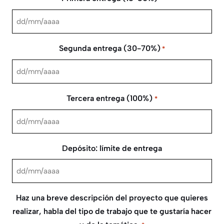
DD
barra
Segunda entrega (30-70%)
*
MM
barra
DD
AAAA
barra
Tercera entrega (100%)
*
MM
barra
DD
AAAA
barra
Depósito: límite de entrega
MM
barra
DD
AAAA
barra
Haz una breve descripción del proyecto que quieres
MM
realizar, habla del tipo de trabajo que te gustaría hacer
barra