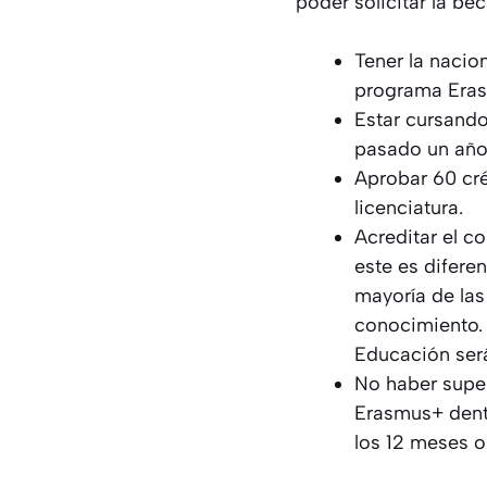
poder solicitar la bec
Tener la nacio
programa Erasm
Estar cursando
pasado un año 
Aprobar 60 cr
licenciatura.
Acreditar el c
este es diferen
mayoría de las
conocimiento. 
Educación será
No haber supe
Erasmus+ dent
los 12 meses o