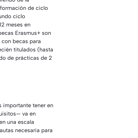
 formación de ciclo
undo ciclo
 12 meses en
s becas Erasmus+ son
s con becas para
ecién titulados (hasta
odo de prácticas de 2
s importante tener en
uisitos— va en
 en una escala
pautas necesaria para