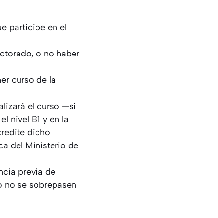
e participe en el
octorado, o no haber
r curso de la
lizará el curso —si
l nivel B1 y en la
credite dicho
a del Ministerio de
cia previa de
o no se sobrepasen