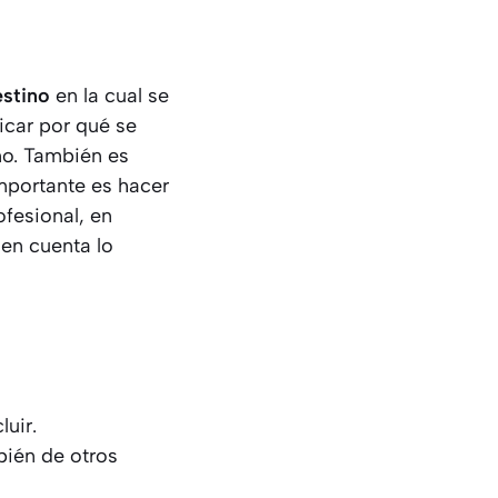
estino
en la cual se
licar por qué se
ino. También es
mportante es hacer
ofesional, en
en cuenta lo
uir.
bién de otros